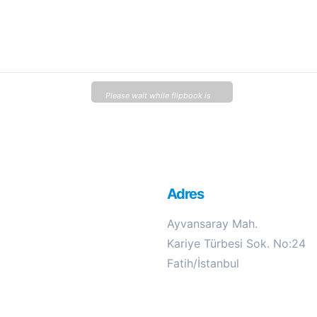
Please wait while flipbook is
loading. For more related info,
FAQs and issues please refer
to
DearFlip WordPress
Flipbook Plugin Help
Adres
documentation.
Ayvansaray Mah.
Kariye Türbesi Sok. No:24
Fatih/İstanbul