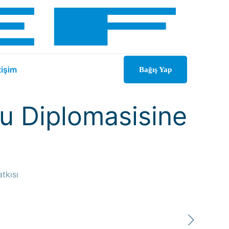
tişim
Bağış Yap
mu Diplomasisine
tkısı