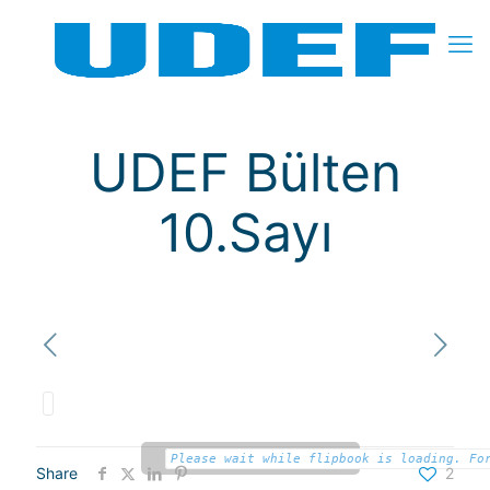
UDEF Bülten
10.Sayı
Please wait while flipbook is loading. Fo
Share
2