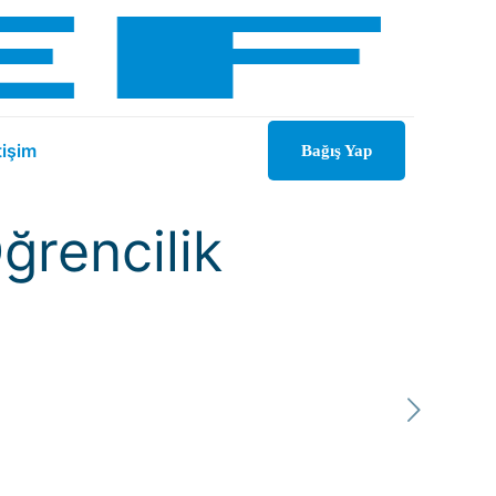
tişim
Bağış Yap
ğrencilik