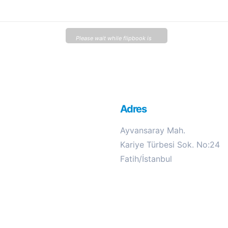
Please wait while flipbook is
loading. For more related info,
FAQs and issues please refer
to
DearFlip WordPress
Flipbook Plugin Help
Adres
documentation.
Ayvansaray Mah.
Kariye Türbesi Sok. No:24
Fatih/İstanbul