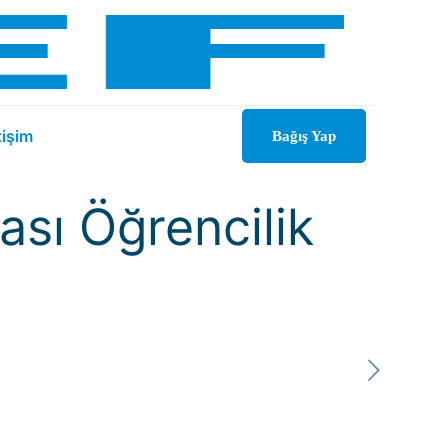
tişim
Bağış Yap
ası Öğrencilik