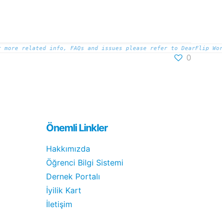
r more related info, FAQs and issues please refer to
DearFlip Wo
0
Önemli Linkler
Hakkımızda
Öğrenci Bilgi Sistemi
Dernek Portalı
İyilik Kart
İletişim