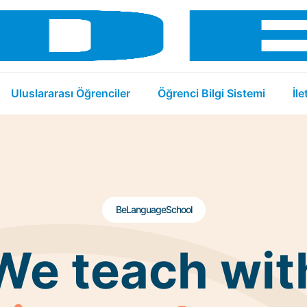
Uluslararası Öğrenciler
Öğrenci Bilgi Sistemi
İle
BeLanguageSchool
We teach wit