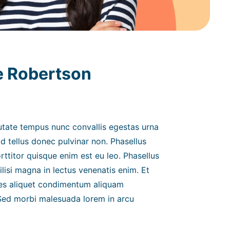
e Robertson
utate tempus nunc convallis egestas urna
 Id tellus donec pulvinar non. Phasellus
ttitor quisque enim est eu leo. Phasellus
ilisi magna in lectus venenatis enim. Et
ces aliquet condimentum aliquam
Sed morbi malesuada lorem in arcu