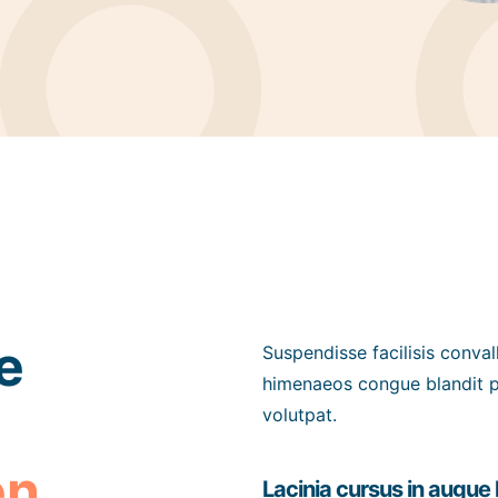
e
Suspendisse facilisis conval
himenaeos congue blandit ph
volutpat.
en
Lacinia cursus in augue 