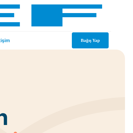
tişim
Bağış Yap
h