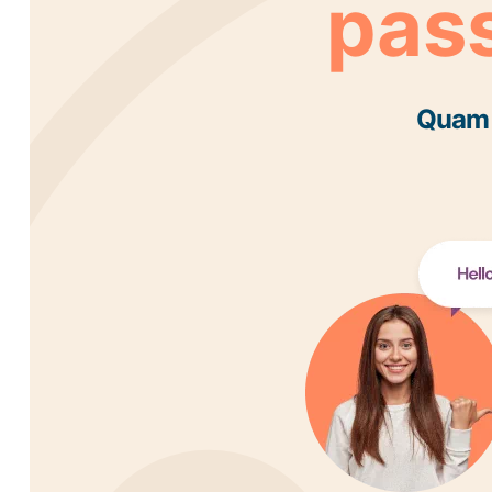
pass
Quam a