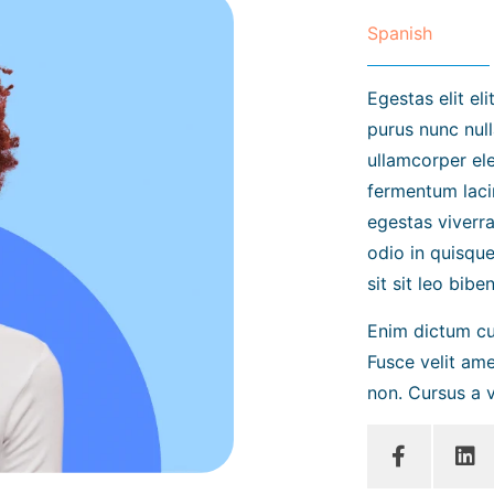
Spanish
Egestas elit e
purus nunc nulla
ullamcorper el
fermentum laci
egestas viverr
odio in quisque
sit sit leo bib
Enim dictum cu
Fusce velit am
non. Cursus a v