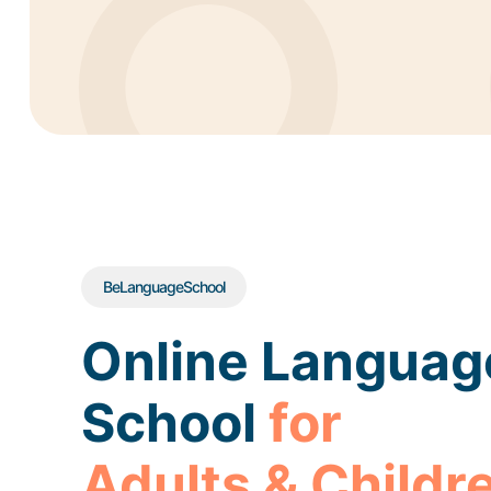
BeLanguageSchool
Online Languag
School
for
Adults & Childr