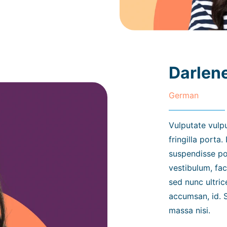
Darlen
German
Vulputate vulp
fringilla porta.
suspendisse por
vestibulum, fac
sed nunc ultri
accumsan, id. 
massa nisi.