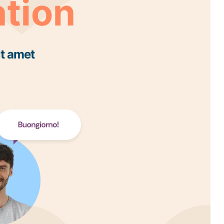
ation
it amet