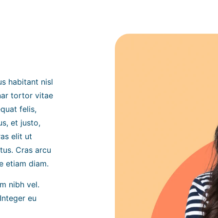
us habitant nisl
ar tortor vitae
quat felis,
, et justo,
s elit ut
ctus. Cras arcu
ue etiam diam.
m nibh vel.
Integer eu